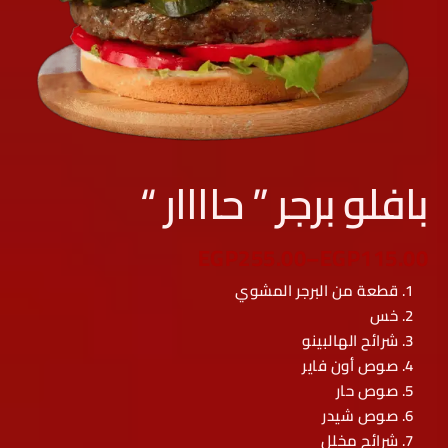
بافلو برجر ” حاااار “
EGP
255.00
–
EGP
115.00
قطعة من البرجر المشوي
خس
شرائح الهالبينو
صوص أون فاير
صوص حار
صوص شيدر
شرائح مخلل