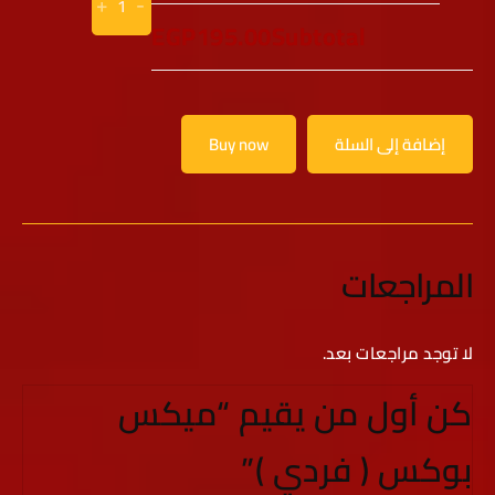
+
-
EGP195.00
Subtotal
إضافة إلى السلة
Buy now
المراجعات
لا توجد مراجعات بعد.
كن أول من يقيم “ميكس
بوكس ( فردي )”