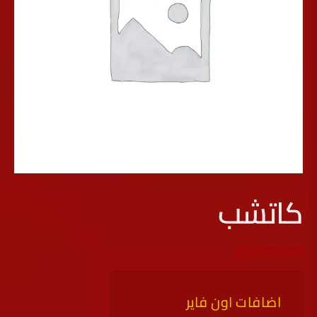
كاتشب
EGP
20.00
اضافات اون فاير