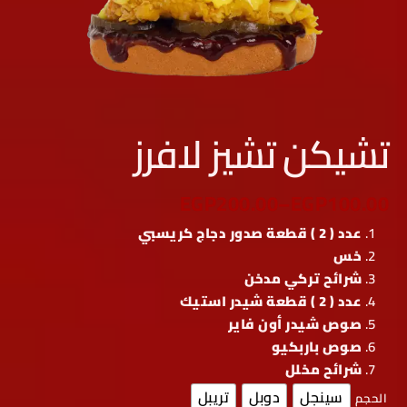
تشيكن تشيز لافرز
EGP
200.00
–
EGP
100.00
عدد ( 2 ) قطعة صدور دجاج كريسبي
خس
شرائح تركي مدخن
عدد ( 2 ) قطعة شيدر استيك
صوص شيدر أون فاير
صوص باربكيو
شرائح مخلل
سينجل
دوبل
تريبل
الحجم